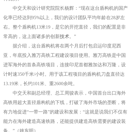
中交天和设计研究院院长杨辉：“现在这台盾构机的国产
化率已经达到95%以上，我们的设计团队平均年龄在28岁左
右。整个盾构机13米19，是它的开挖直径，我们的配置是非
常高的，这上面诸多的创新
技术
。”
据介绍，这台盾构机将在两个月后打包启运印度尼西
亚，年底投入雅万高铁工程建设项目使用。雅万高铁是中国
进军海外的首条高铁项目，连接印尼首都雅加达和万隆，设
计时速350千米/小时。用于该工程项目的盾构机刀盘直径达
13.19米，长约101米、重2600余吨。
中交天和副总经理、总工周骏表示，中国首台出口海外
高铁用超大直径盾构机的下线，打破了海外市场的垄断，将
有力地促进“一带一路”的建设和发展：“这就是说我们不仅有
能力在海外建造高速铁路，还能提供建造高铁需要的建设装
备。”（姚东明）