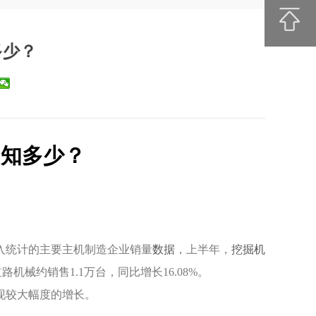
1829195876
多少？
(高经理)
利知多少？
纳入统计的主要主机制造企业销量
数据
，上半年，
挖掘机
路机械约销售1.1万台，同比增长16.08%。
现较大幅度的增长。