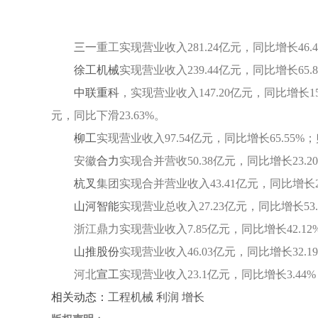
三一
重工实现营业收入281.24亿元，同比增长46.
徐工机械
实现营业收入239.44亿元，同比增长65.
中联重科
，实现营业收入147.20亿元，同比增长1
元，同比下滑23.63%。
柳工
实现营业收入97.54亿元，同比增长65.55%
安徽
合力
实现合并营收50.38亿元，同比增长23.
杭叉
集团实现合并营业收入43.41亿元，同比增长2
山河智能
实现营业总收入27.23亿元，同比增长53
浙江鼎力实现营业收入7.85亿元，同比增长42.1
山推股份
实现营业收入46.03亿元，同比增长32.
河北
宣工
实现营业收入23.1亿元，同比增长3.44
相关动态：
工程机械
利润
增长