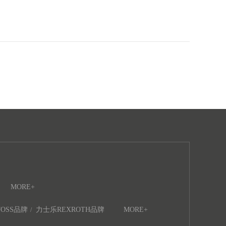
MORE+
OSS品牌
力士乐REXROTH品牌
MORE+
/