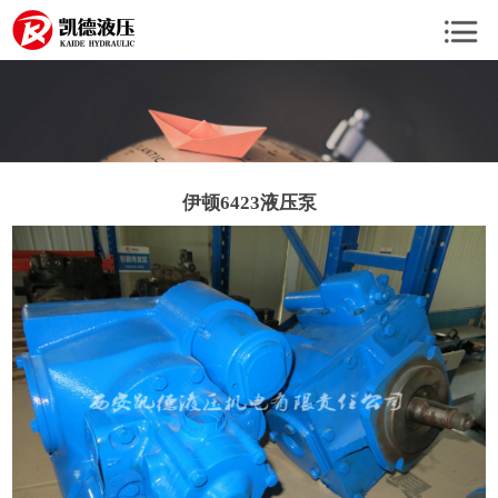
伊顿6423液压泵