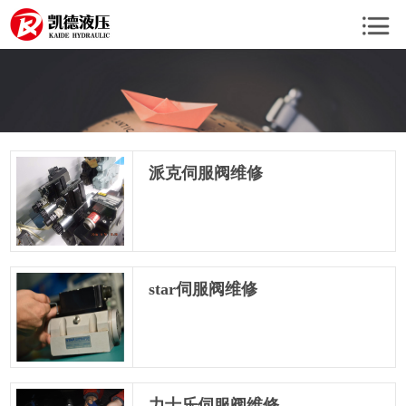
派克伺服阀维修
查看详情 》
star伺服阀维修
查看详情 》
力士乐伺服阀维修