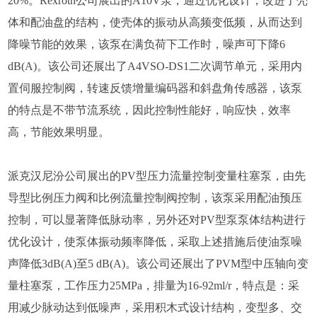
20%。Rexroth公司展出的A10V泵，通过优化设计，改进了壳
体和配油盘的结构，使壳体的振动从高频变低频，从而达到
降噪节能的效果，该泵在满负荷下工作时，噪声可下降6
dB(A)。该公司还展出了A4VSO-DS1二次调节单元，采用内
置伺服控制阀，转速反馈增量编码器和斜盘角传感器，该泵
的特点是不带节流系统，因此控制性能好，响应快，效率
高，节能效果明显。
派克汉尼汾公司展出的PV型压力流量控制变量柱塞泵，由先
导型比例压力阀和比例流量控制阀控制，该泵采用配油预压
控制，可以显著降低脉动率，另外还对PV型泵泵体结构进行
优化设计，使泵体振动频率降低，采取上述措施后使油泵噪
声降低3dB(A)至5 dB(A)。该公司还展出了PVM型中压轴向变
量柱塞泵，工作压力25MPa，排量为16-92ml/r，特点是：采
用减少脉动达到低噪声，采用积木式设计结构，变型多、交