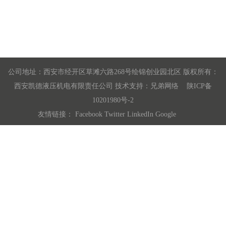
公司地址：西安市经开区草滩六路268号绘锦创业园北区 版权所有：
西安凯德液压机电有限责任公司 技术支持：
兄弟网络
陕ICP备
10201980号-2
友情链接：
Facebook
Twitter
LinkedIn
Google