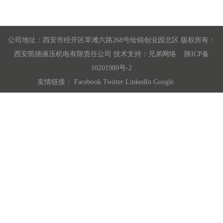
公司地址：西安市经开区草滩六路268号绘锦创业园北区 版权所有：
西安凯德液压机电有限责任公司 技术支持：
兄弟网络
陕ICP备
10201980号-2
友情链接：
Facebook
Twitter
LinkedIn
Google